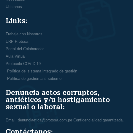
Ubícanos
Links:
Trabaja con Nosotros
ERP Protssa
Portal del Colaborador
Aula Virtual
Protocolo COVID-19
Política del sistema integrado de gestión
Política de gestión anti soborno
Denuncia actos corruptos,
antiéticos y/u hostigamiento
sexual o laboral:
Email: denunciaetica@protssa.com.pe Confidencialidad garantizada.
Contáctanos: