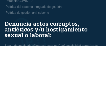
Protocolo COVID-19
Política del sistema integrado de gestión
Política de gestión anti soborno
Denuncia actos corruptos,
antiéticos y/u hostigamiento
sexual o laboral:
Email: denunciaetica@protssa.com.pe Confidencialidad garantizada.
Contáctanos:
Ca. Juan Bielovucich 1405, Lince
01 201 3430