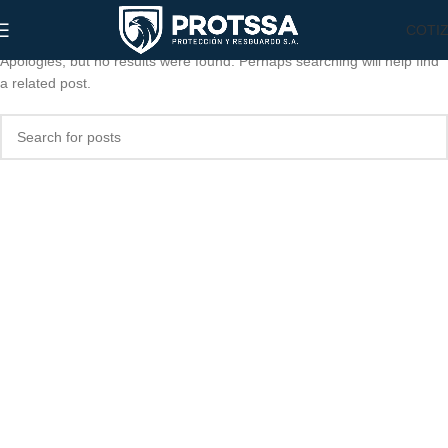
Nothing Found
COTI
Apologies, but no results were found. Perhaps searching will help find
a related post.